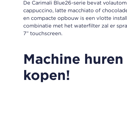
De Carimali Blue26-serie bevat volautom
cappuccino, latte macchiato of chocolade
en compacte opbouw is een vlotte install
combinatie met het waterfilter zal er spr
7” touchscreen.
Machine huren 
kopen!
Koffie en alle heerlijke koffiespecialit
investeringskosten: wij hebben de oplos
Geen hoge investeringskosten