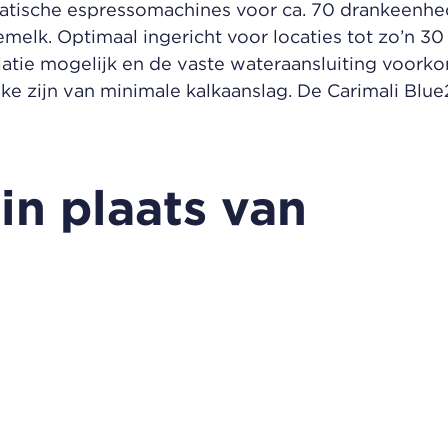
atische espressomachines voor ca. 70 drankeenhede
melk. Optimaal ingericht voor locaties tot zo’n 3
atie mogelijk en de vaste wateraansluiting voorkom
ake zijn van minimale kalkaanslag. De Carimali Blue
in plaats van
eiten voor uw medewerkers en klanten zonder hoge
sing voor u! De voordelen: