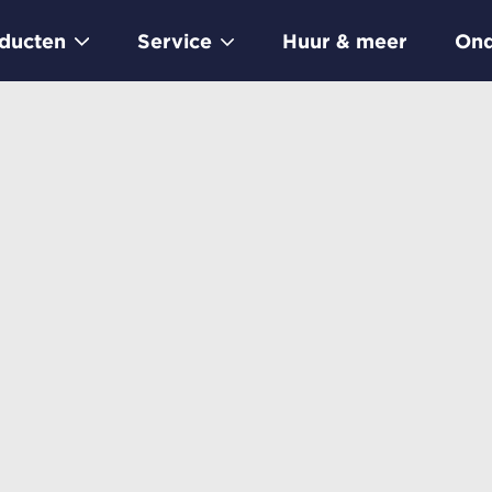
ducten
Service
Huur & meer
Ond